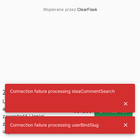
Wspierane przez
ClearFlask
Connection failure processing ideaCommentSearch
Zgoda na ciasteczko
Używamy plików cookie,
aby personalizować
ODRZUĆ
ZAAKCEPTUJ
zawartość i lepiej
zrozumieć naszych
Connection failure processing userBindSlug
użytkowników.